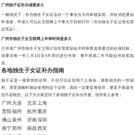
广州独子证补办须要多久
一般情况下，补办独生子女证会在一个事业当天内审核实现，并短消息通知
申请者，申请人可以从互联网上干事大厅自助打印《补办独生子女父母光荣
证凭证》。
广州市独生子女互联网上年审时间是多久
已申请广州市独生子女父母计划生育奖励金并经审查批准通过的在领目标，
须要在每一年三月1日至4月30日进行年审，要不然第二年可能会停发奖励
金。
各地独生子女证补办指南
独子证是一项荣誉的证明，不但可以证实明个人身份，领取相关的一些福
利、享受策略时都会使用到这个证明，因此一定要妥善保存，要是不慎遗失
也不必耽忧，以下为大家总结了各地独子证补办手册，供所有人参考：
广州
大连
北京
上海
贵阳
福州
杭州
重庆
佛山
泉州
济南
深圳
南宁
郑州
南昌
西安