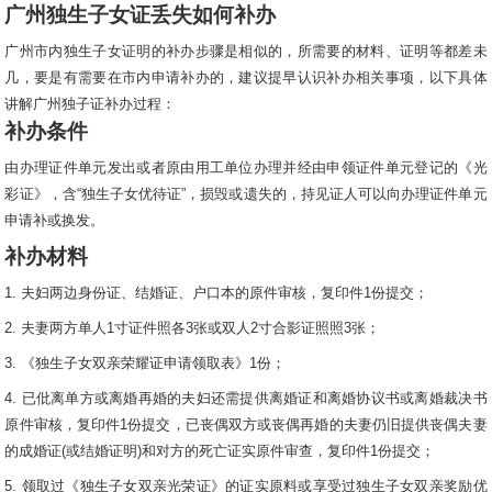
广州独生子女证丢失如何补办
广州市内独生子女证明的补办步骤是相似的，所需要的材料、证明等都差未
几，要是有需要在市内申请补办的，建议提早认识补办相关事项，以下具体
讲解广州独子证补办过程：
补办条件
由办理证件单元发出或者原由用工单位办理并经由申领证件单元登记的《光
彩证》，含“独生子女优待证”，损毁或遗失的，持见证人可以向办理证件单元
申请补或换发。
补办材料
1. 夫妇两边身份证、结婚证、户口本的原件审核，复印件1份提交；
2. 夫妻两方单人1寸证件照各3张或双人2寸合影证照照3张；
3. 《独生子女双亲荣耀证申请领取表》1份；
4. 已仳离单方或离婚再婚的夫妇还需提供离婚证和离婚协议书或离婚裁决书
原件审核，复印件1份提交，已丧偶双方或丧偶再婚的夫妻仍旧提供丧偶夫妻
的成婚证(或结婚证明)和对方的死亡证实原件审查，复印件1份提交；
5. 领取过《独生子女双亲光荣证》的证实原料或享受过独生子女双亲奖励优