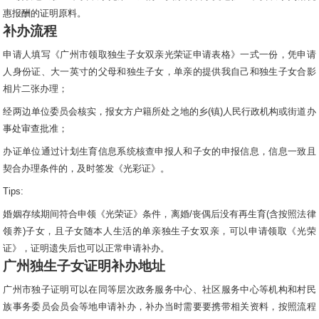
惠报酬的证明原料。
补办流程
申请人填写《广州市领取独生子女双亲光荣证申请表格》一式一份，凭申请
人身份证、大一英寸的父母和独生子女，单亲的提供我自己和独生子女合影
相片二张办理；
经两边单位委员会核实，报女方户籍所处之地的乡(镇)人民行政机构或街道办
事处审查批准；
办证单位通过计划生育信息系统核查申报人和子女的申报信息，信息一致且
契合办理条件的，及时签发《光彩证》。
Tips:
婚姻存续期间符合申领《光荣证》条件，离婚/丧偶后没有再生育(含按照法律
领养)子女，且子女随本人生活的单亲独生子女双亲，可以申请领取《光荣
证》，证明遗失后也可以正常申请补办。
广州独生子女证明补办地址
广州市独子证明可以在同等层次政务服务中心、社区服务中心等机构和村民
族事务委员会员会等地申请补办，补办当时需要要携带相关资料，按照流程