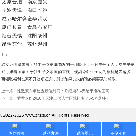
太原
合肥
南京
嘉兴
宁波
天津
海口
长沙
成都
哈尔滨
金华
武汉
厦门
长春
青岛
石家庄
烟台
无锡
沈阳
扬州
昆明
东莞
苏州
温州
Tips:
独女证明是国家为独生子女家庭颁发的一项验证，不只关乎个人，更关乎家
庭，跟着国家关于独生子女家庭的重视，现如今独生子女的福利越发越多，
而领取福利也离不开这项证实，所以如果丧失的话必须要及时领取。
上一篇：
性激素六项检查最佳时间：月经第2-4天结果准确度高
下一篇：
看看这份2026年天津三代试管医院排名？3-5万足够了
©2022-2025 www.zjtzts.cn All Rights Reserved.
网站首页
助孕方法
试管婴儿
不孕不育