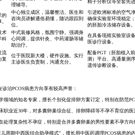
精子分析仪等全套先
理辅导。
中心独立成区，温馨整洁。医生和
引进欧洲标准的空气
术的
咨询员讲解通俗易懂，随访跟踪到
确保实验室环境稳定
厚。
位。
的胚胎冷冻储存设备
技术
中式装修风格，氛围宁静。强调身
在具备现殖实验室设
学科
心同调，提供针灸、中药灌肠等辅
医诊疗设备。
助治疗。
性流
配备PGT（胚胎植入
位于医院新大楼，硬件设施。实行
为复
测）平台、高通量测
主诊医生负责制，沟通充分。
遗传诊断设备。
诊治PCOS病患方向享有较高声誉：
领域的知名专家，擅长个别化促排卵方案订定，特别在防范PCO
职业近30年，对多囊卵巢综合征、排卵障碍等不孕不育症的医治
在处理复杂性不孕症，特别是合并多囊卵巢的男性要素不孕方向
儿周期中西医结合助孕模式”，擅长用中医药调理PCOS病患的