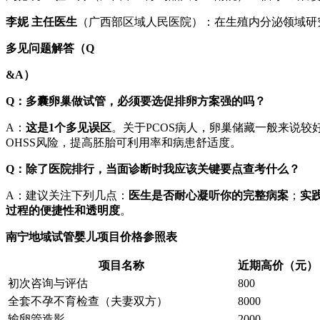
李妮 主任医生
（广西部区域人民医院）：在生殖内分泌领域研
多见问题解答（Q
&A）
Q：多囊卵巢做试管，必须要选促排卵方案强的吗？
A：
这是1个多见误区
。关于PCOS病人，卵巢储藏一般来说较
OHSS风险，提高胚胎可利用率和病患舒适度。
Q：除了医院排行，当面诊断时我应该关键要点查考什么？
A：建议关注下列几点：
医生是否耐心凝听你的完整病案
；
实
过程的便捷性和透明度
。
南宁地域试管婴儿项目价格参照表
项目名称
近期高价（元）
初次咨询与评估
800
全套不孕不育检查（夫妻双方）
8000
输卵管造影
2000