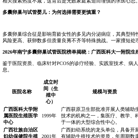
相关搜索热度不减，这背后是无数家庭紧迫而谨慎的求医心态
多囊卵巢与试管婴儿：为何选择需要更慎重？
多囊卵巢综合征是影响育龄女性的多见内分泌病症，其典型特性
风险更高、获卵数多但质量良莠不齐等特殊挑战。一家擅短处理
2026年南宁多囊卵巢试管医院榜单揭晓：广西医科大一附院
鉴于医院资质、临床针对PCOS的诊疗经验、实践室技术、
息。
成立时
间（生
医院名称
规模与资质
殖中
心）
广西医科大学附
广西获原卫生部批准开展人类辅助
属医院生殖医学
1999年
技术的机构之一，集医疗、教学、
中心
于一体的大型综合性中心。
广西壮族自治区
广西妇幼系统的龙头单位，具备开
妇幼保健院生殖
2001年
有辅助生殖技术的资质，年周期数