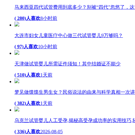
马来西亚四代试管费用到底多少？别被“四代”忽悠了，
( 280)人喜欢
8小时前
大连市妇女儿童医疗中心做三代试管婴儿9万够吗？
( 97)人喜欢
10小时前
天津做试管婴儿所需证件须知！其中结婚证不能少
( 510)人喜欢
1天前
梦见做馍馍生男生女？民俗说法的由来与科学真相一次讲
( 382)人喜欢
1天前
乌克兰试管婴儿人工受孕,揭秘高受孕成功率的实用技巧,
( 336)人喜欢
2026-08-05