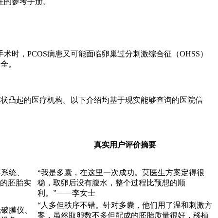
住的参考手册。
时，PCOS病患又可能面临卵巢过分刺激综合征（OHSS）
安全。
症状凸起的医疗机构。以下介绍均基于现实能够查询的医院信
真实用户评价摘要
培养系统、
“我是多囊，在这里一次成功。莫医生方案定得很
进的胚胎实
稳，取卵后没有腹水，整个过程比预想的顺
利。”——李女士
“人多但秩序不错。针对多囊，他们用了温和刺激方
光破膜仪、
案，虽然取卵数不多但配成的胚胎质量很好，移植