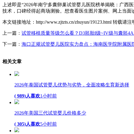
上述即是“2026年南宁多囊卵巢试管婴儿医院榜单揭晓：广
技术，口碑经得起商场测验。想查看医生图片案例、网上当面
本文链接地址：http://www.zjtzts.cn/zhuyun/19123.html 转
上一篇：
试管移植质量等级怎么看？D3胚胎I级~IV级与囊胚4A
下一篇：
海口正规试管婴儿医院实力盘点：海南医学院附属医
相关
文章
2026年泰国试管婴儿优势与劣势，全面攻略生育新选择
( 989)人喜欢
1小时前
2026年美国三代试管婴儿价格多少
( 305)人喜欢
5小时前