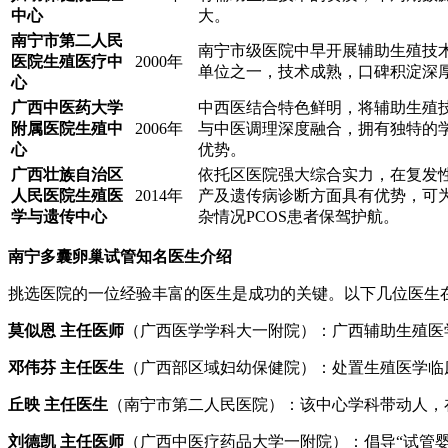
中心
大。
南宁市第二人民
南宁市级医院中早开展辅助生殖技
医院生殖医疗中
2000年
单位之一，技术成熟，口碑积淀深
心
广西中医药大学
中西医结合特色鲜明，将辅助生殖
附属医院生殖中
2006年
与中医调理深度融合，拥有独特的
心
优势。
广西壮族自治区
依托区医院强大综合实力，在复发
人民医院生殖医
2014年
产及遗传病诊断方面具有优势，可
学与遗传中心
杂情况PCOS患者保驾护航。
南宁多囊卵巢试管知名医生介绍
挑选医院的一位经验丰富的医生是成功的关键。以下几位医生在
莫似恩 主任医师
（广西医学学科大一附院）：广西辅助生殖医学
邓伟芬 主任医生
（广西部区域妇幼保健院）：处置生殖医学临床
丘映 主任医生
（南宁市第二人民医院）：该中心学科带动人，
刘德凯 主任医师
（广西中医疗药品大学一附院）：倡导“试管婴