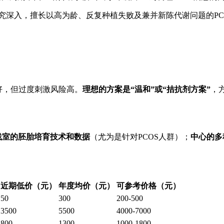
究深入，擅长以高为龄、反复种植失败及兼并新陈代谢问题的PC
好，但过度刺激风险高。
理想的方案是“温和”或“拮抗剂方案”
，
践室的胚胎培育技术和数据
（尤为是针对PCOS人群）；
中心的多
近期低价（元）
年度均价（元）
可参考价格（元）
50
300
200-500
3500
5500
4000-7000
800
1300
1000-1800