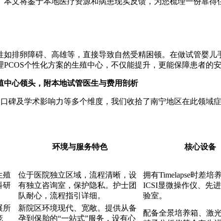
。本文将鉴于本地医疗资源和病患现实反馈，为您梳理一份靠得
如排卵障碍、高雄等，直接导致自然受精困顿。在做试管婴儿手术
PCOS个性化方案的生殖中心，不仅能提升，更能保障患者的
生殖中心领头，附本地试管医生与费用剖析
病人口碑及学术影响力等多个维度，我们收拾了南宁地区在此领域
环境与服务特色
核心设备
生殖
位于医院独立区域，流程清晰，设
拥有Timelapse时差
科研
有独立咨询室，保护隐私。护士团
ICSI显微操作仪、先
队耐心，流程指引详细。
验室。
展所
新院区环境现代、宽敞。提供从备
配备全景培养箱、激
庞
孕到保胎的“一站式”服务，设有心