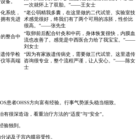
进设备。
一次就怀上了双胎。”——王女士
净化系统，
“老公弱精我多囊，在这里做的二代试管。实验室技
；拥有先进
术感觉很好，终我们有了两个可用的冻胚，性价比
。
很高。”——张先生
“取卵前后配合针灸和中药，身体恢复很快，内膜血
备的整合中
流也改善了。感觉是中西医合力给了我宝宝。”——
刘女士
前遗传学检
“因为有家族遗传病史，需要做三代试管。这里遗传
序仪等高端
咨询很专业，整个流程严谨，让人安心。”——陈女
士
S患者OHSS方向富有经验。行事气势派头稳当细致。
有很深造诣，看重治疗方法的“适度”与“安全”。
经验独到。
内分泌及子宫内膜容受性。